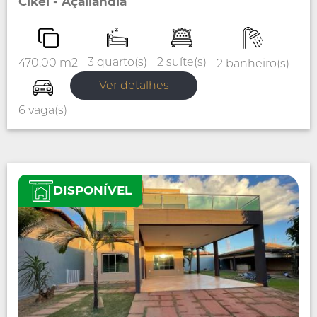
Cikel - Açailândia
2 suíte(s)
3 quarto(s)
470.00 m2
2 banheiro(s)
Ver detalhes
6 vaga(s)
DISPONÍVEL