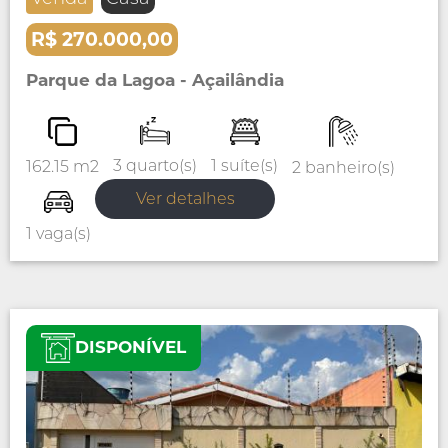
R$ 270.000,00
Parque da Lagoa - Açailândia
1 suíte(s)
3 quarto(s)
162.15 m2
2 banheiro(s)
Ver detalhes
1 vaga(s)
DISPONÍVEL