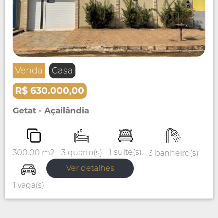
Venda
Casa
R$ 630.000,00
Getat - Açailândia
1 suíte(s)
3 quarto(s)
300.00 m2
3 banheiro(s)
Ver detalhes
1 vaga(s)