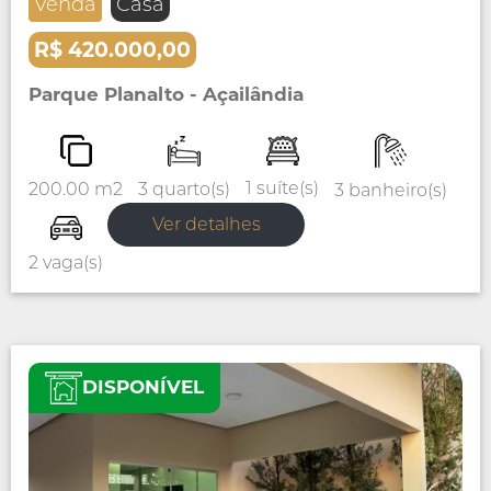
Venda
Casa
R$ 420.000,00
Parque Planalto - Açailândia
1 suíte(s)
3 quarto(s)
200.00 m2
3 banheiro(s)
Ver detalhes
2 vaga(s)
DISPONÍVEL