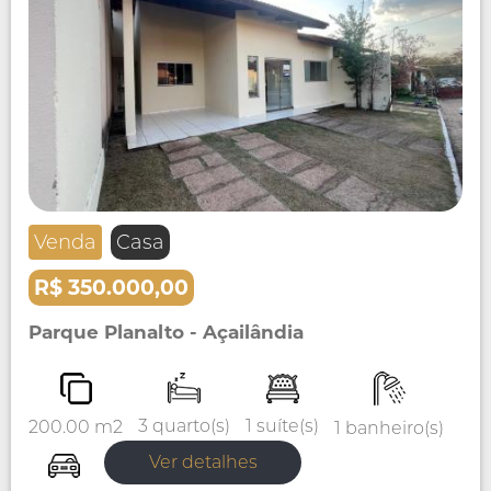
Venda
Casa
R$ 350.000,00
Parque Planalto - Açailândia
1 suíte(s)
3 quarto(s)
200.00 m2
1 banheiro(s)
Ver detalhes