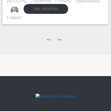
1 suíte(s)
2 quarto(s)
250.00 m2
1 banheiro(s)
Ver detalhes
1 vaga(s)
<<
>>