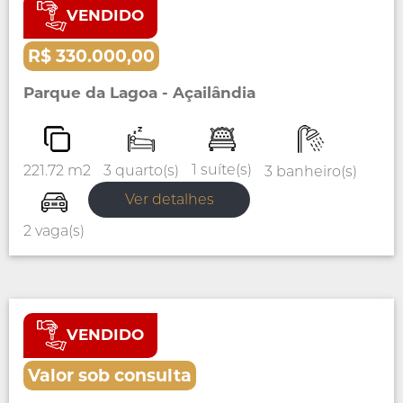
VENDIDO
Venda
Casa
R$ 330.000,00
Parque da Lagoa - Açailândia
1 suíte(s)
3 quarto(s)
221.72 m2
3 banheiro(s)
Ver detalhes
2 vaga(s)
VENDIDO
Venda
Casa
Valor sob consulta