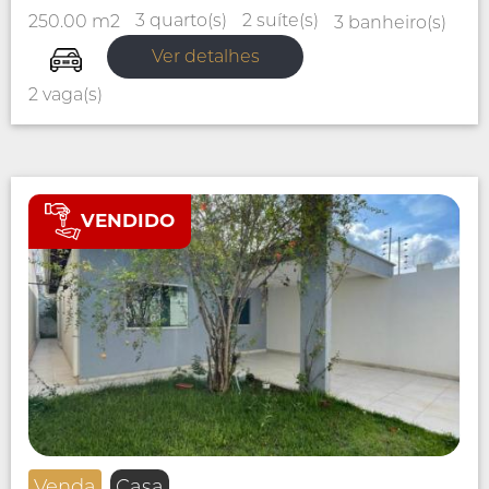
2 suíte(s)
3 quarto(s)
250.00 m2
3 banheiro(s)
Ver detalhes
2 vaga(s)
VENDIDO
Venda
Casa