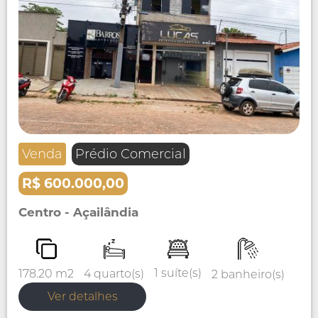
Venda
Prédio Comercial
R$ 600.000,00
Centro - Açailândia
1 suíte(s)
4 quarto(s)
178.20 m2
2 banheiro(s)
Ver detalhes