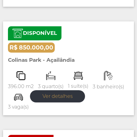
DISPONÍVEL
Venda
Casa
R$ 850.000,00
Colinas Park - Açailândia
1 suíte(s)
3 quarto(s)
396.00 m2
3 banheiro(s)
Ver detalhes
3 vaga(s)