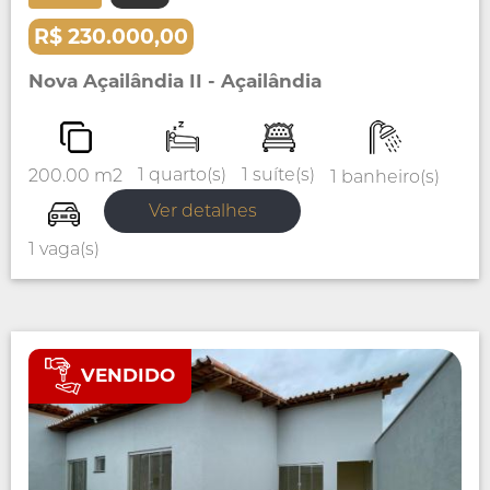
R$ 230.000,00
Nova Açailândia II - Açailândia
1 suíte(s)
1 quarto(s)
200.00 m2
1 banheiro(s)
Ver detalhes
1 vaga(s)
VENDIDO