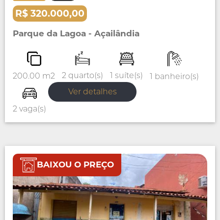
R$ 320.000,00
Parque da Lagoa - Açailândia
1 suíte(s)
2 quarto(s)
200.00 m2
1 banheiro(s)
Ver detalhes
2 vaga(s)
BAIXOU O PREÇO