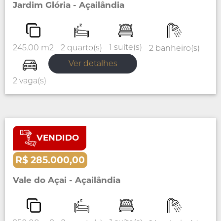
Jardim Glória - Açailândia
1 suíte(s)
2 quarto(s)
245.00 m2
2 banheiro(s)
Ver detalhes
2 vaga(s)
VENDIDO
Venda
Casa
R$ 285.000,00
Vale do Açai - Açailândia