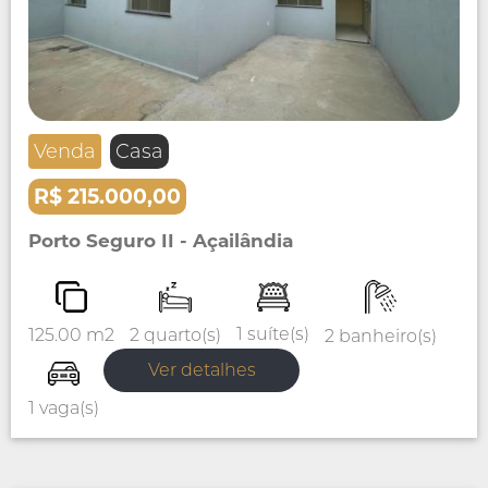
Venda
Casa
R$ 215.000,00
Porto Seguro II - Açailândia
1 suíte(s)
2 quarto(s)
125.00 m2
2 banheiro(s)
Ver detalhes
1 vaga(s)