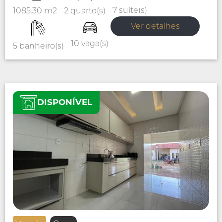
7 suíte(s)
2 quarto(s)
1085.30 m2
Ver detalhes
10 vaga(s)
5 banheiro(s)
DISPONÍVEL