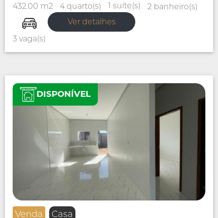
1 suíte(s)
4 quarto(s)
432.00 m2
2 banheiro(s)
Ver detalhes
3 vaga(s)
DISPONÍVEL
Venda
Casa