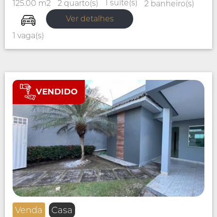
1 suíte(s)
2 quarto(s)
125.00 m2
2 banheiro(s)
Ver detalhes
1 vaga(s)
VENDIDO
Venda
Casa