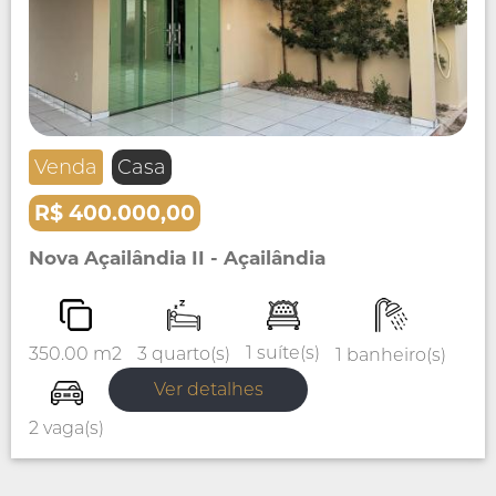
Venda
Casa
R$ 400.000,00
Nova Açailândia II - Açailândia
1 suíte(s)
3 quarto(s)
350.00 m2
1 banheiro(s)
Ver detalhes
2 vaga(s)